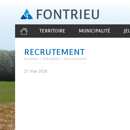
Aller
au
contenu
principal
TERRITOIRE
MUNICIPALITÉ
JE
RECRUTEMENT
Fontrieu
Actualités
Recrutement
21 mai 2026