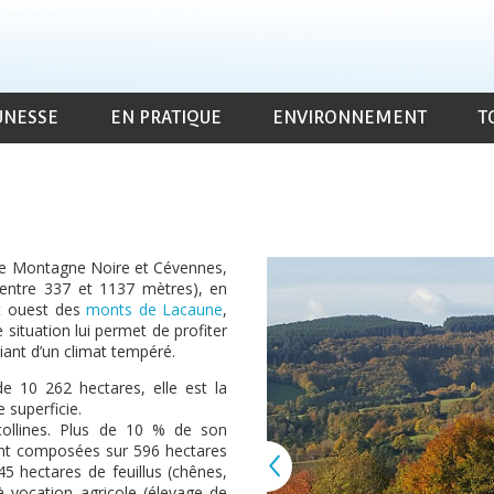
UNESSE
EN PRATIQUE
ENVIRONNEMENT
T
e Montagne Noire et Cévennes,
(entre 337 et 1137 mètres), en
nt ouest des
monts de Lacaune
,
e situation lui permet de profiter
ant d’un climat tempéré.
e 10 262 hectares, elle est la
 superficie.
 collines. Plus de 10 % de son
sont composées sur 596 hectares
45 hectares de feuillus (chênes,
à vocation agricole (élevage de