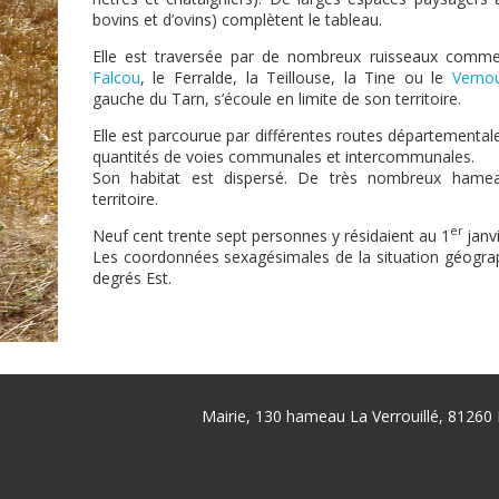
bovins et d’ovins) complètent le tableau.
Elle est traversée par de nombreux ruisseaux com
Falcou
, le Ferralde, la Teillouse, la Tine ou le
Verno
gauche du Tarn, s’écoule en limite de son territoire.
Elle est parcourue par différentes routes départementale
quantités de voies communales et intercommunales.
Son habitat est dispersé. De très nombreux hameau
territoire.
er
Neuf cent trente sept personnes y résidaient au 1
janvi
Les coordonnées sexagésimales de la situation géograph
degrés Est.
Mairie, 130 hameau La Verrouillé, 81260 
Pied
de
page