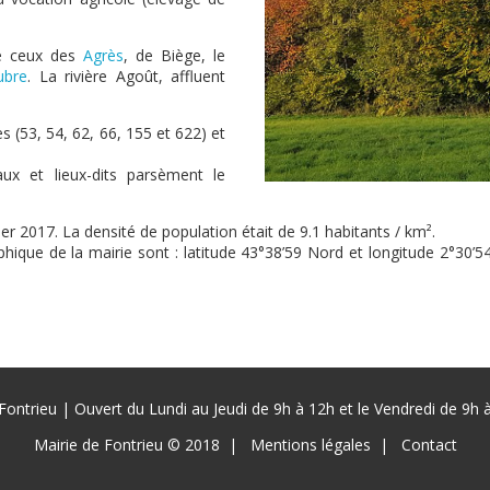
me ceux des
Agrès
, de Biège, le
ubre
. La rivière Agoût, affluent
s (53, 54, 62, 66, 155 et 622) et
x et lieux-dits parsèment le
er 2017. La densité de population était de 9.1 habitants / km².
ique de la mairie sont : latitude 43°38’59 Nord et longitude 2°30’54
Fontrieu | Ouvert du Lundi au Jeudi de 9h à 12h et le Vendredi de 9h
Mairie de Fontrieu © 2018
Mentions légales
Contact