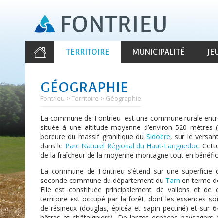
Aller
au
contenu
principal
TERRITOIRE
MUNICIPALITÉ
JE
GÉOGRAPHIE
Fontrieu
Territoire
Géographie
La commune de Fontrieu est une commune rurale entr
située à une altitude moyenne d’environ 520 mètres 
bordure du massif granitique du
Sidobre
, sur le versa
dans le
Parc Naturel Régional du Haut-Languedoc
. Cett
de la fraîcheur de la moyenne montagne tout en bénéfici
La commune de Fontrieu s’étend sur une superficie d
seconde commune du département du
Tarn
en terme de
Elle est constituée principalement de vallons et de
territoire est occupé par la forêt, dont les essences 
de résineux (douglas, épicéa et sapin pectiné) et sur 6
hêtres et châtaigniers). De larges espaces paysagers 