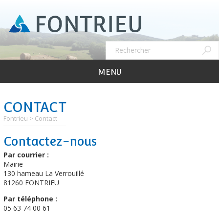
Aller
au
contenu
principal
Recher
Rechercher
MENU
CONTACT
Fontrieu
Contact
Gmap
Contactez-nous
Par courrier :
Mairie
130 hameau La Verrouillé
81260 FONTRIEU
Par téléphone :
05 63 74 00 61