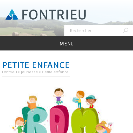
Aller
au
contenu
principal
Recher
Rechercher
MENU
PETITE ENFANCE
Fontrieu
Jeunesse
Petite enfance