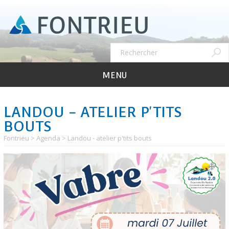
Aller
au
contenu
principal
Recher
Rechercher
MENU
LANDOU - ATELIER P'TITS
BOUTS
Fontrieu
Agenda
Landou - atelier p'tits bouts