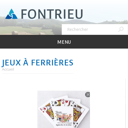
Aller
au
contenu
principal
Recher
Rechercher
MENU
JEUX À FERRIÈRES
Accueil