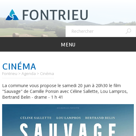
Aller
au
contenu
principal
Recher
Rechercher
MENU
CINÉMA
Fontrieu
Agenda
Cinéma
La commune vous propose le samedi 20 juin à 20h30 le film
"Sauvage" de Camille Ponsin avec Céline Sallette, Lou Lampros,
Bertrand Belin - drame - 1 h 41