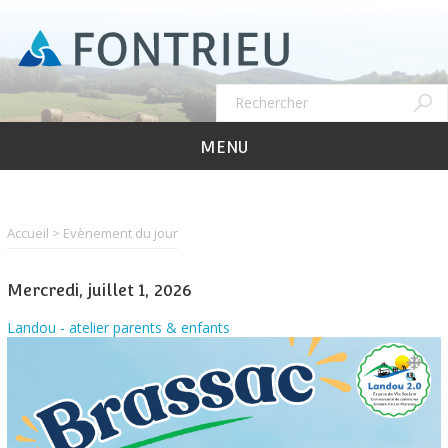
Aller
au
contenu
principal
Recher
Rechercher
MENU
Accueil
Evènement du jour
Mercredi, juillet 1, 2026
Landou - atelier parents & enfants