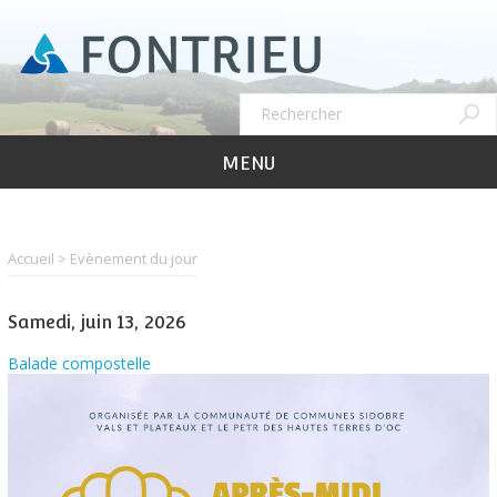
Aller
au
contenu
principal
Recher
Rechercher
MENU
Accueil
Evènement du jour
Samedi, juin 13, 2026
Balade compostelle