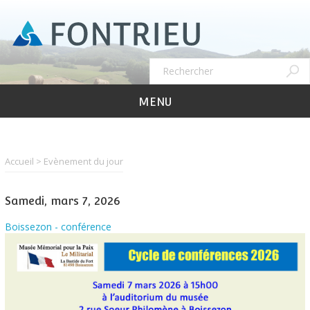
Aller
au
contenu
principal
Recher
Rechercher
MENU
Accueil
Evènement du jour
Samedi, mars 7, 2026
Boissezon - conférence