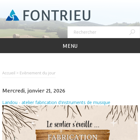
Aller
au
contenu
principal
Recher
Rechercher
MENU
Accueil
Evènement du jour
Mercredi, janvier 21, 2026
Landou - atelier fabrication d'instruments de musique