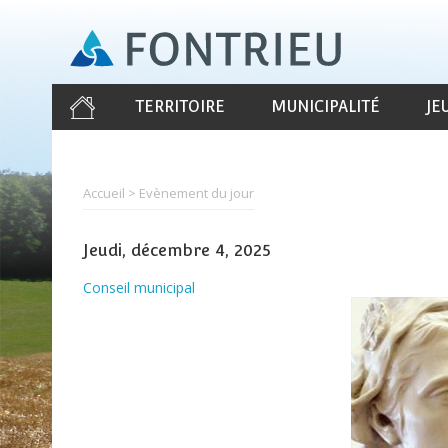
Aller
au
contenu
principal
TERRITOIRE
MUNICIPALITÉ
JE
Accueil
Evènement du jour
Jeudi, décembre 4, 2025
Conseil municipal