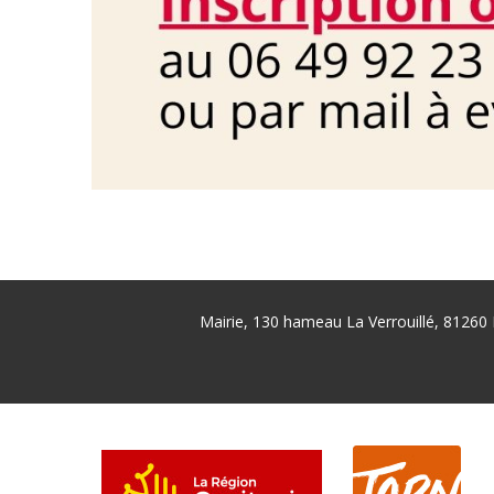
Mairie, 130 hameau La Verrouillé, 81260 
Pied
de
page