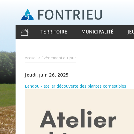
Aller
au
contenu
principal
TERRITOIRE
MUNICIPALITÉ
JE
Accueil
Evènement du jour
Jeudi, juin 26, 2025
Landou - atelier découverte des plantes comestibles