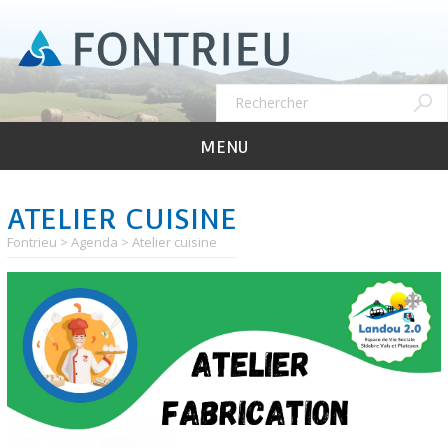
Aller
au
contenu
principal
Recher
Rechercher
MENU
ATELIER CUISINE
Fontrieu
Agenda
Atelier cuisine