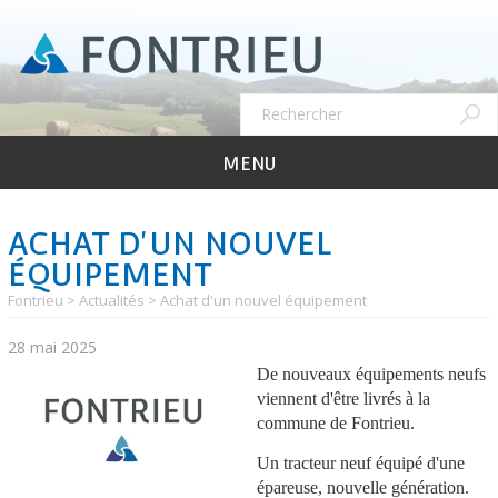
Aller
au
contenu
principal
Recher
Rechercher
MENU
ACHAT D'UN NOUVEL
ÉQUIPEMENT
Fontrieu
Actualités
Achat d'un nouvel équipement
28 mai 2025
De nouveaux équipements neufs
viennent d'être livrés à la
commune de Fontrieu.
Un tracteur neuf équipé d'une
épareuse, nouvelle génération.